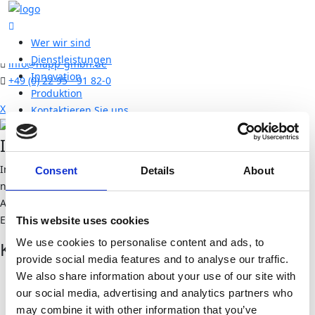
search
here
Wer wir sind
Dienstleistungen
info@happ-gmbh.de
Innovation
+49 (0) 22 95 - 91 82-0
Produktion
X
Kontaktieren Sie uns
Injection Tools & Parts
Innovation und technologische Spitzenleistung zur Entwicklung
Consent
Details
About
neuer Anwendungen in verschiedenen Branchen, darunter
Automobil, Heizungs-, Lüftungs- und Klimatechnik, Filtertechnik,
Elektronik und Leichtbau
This website uses cookies
We use cookies to personalise content and ads, to
Kontaktieren Sie uns
provide social media features and to analyse our traffic.
We also share information about your use of our site with
Brölstraße 2b
our social media, advertising and analytics partners who
D-53809 Ruppichteroth
may combine it with other information that you’ve