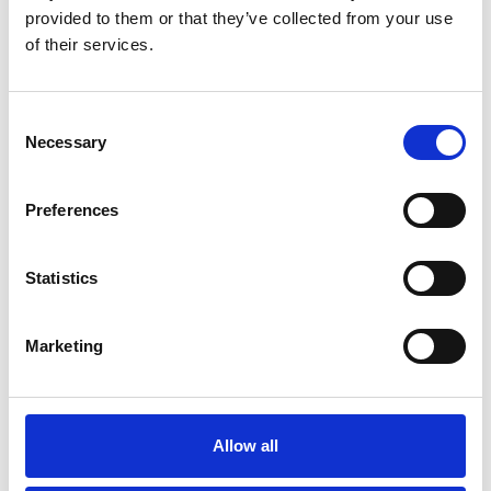
provided to them or that they’ve collected from your use
of their services.
info@happ-gmbh.de
Consent
+49 (0) 22 95 - 91 82-0
Necessary
Selection
Arbeitszeiten : 9.30am to 6.30pm
Preferences
Statistics
Kunststoffspritzgusswerk und Formenbau GmbH
Brölstraße 2b
53809 Ruppichteroth
Marketing
Handelsregister:
Amtsgericht Siegburg HRB 2332
Allow all
Geschäftsführer:
Martin Storb