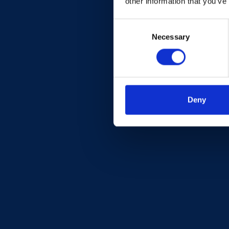
other information that you’ve
Anwendungen hinsichtlich Kosten, Gewichts
Consent
Necessary
Selection
Deny
Kunststoffspritzgusswerk un
Brölstraße 2b
53809 Ruppichteroth