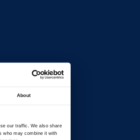
lternativen zu bestehenden
en enthalten für einen nachhaltigeren
About
 OEMs offen, die leichte Lösungen
se our traffic. We also share
unden und Anwendungsentwickler in
ers who may combine it with
ahrener Ingenieure, um innovative