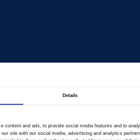
umstoffen können wir unseren Kunden immer wieder A
 uns auf Lösungen konzentriert, die recycelte Materiali
8/press-release-gid-launches-arcycle-2/
Details
steht Industrieingenieuren, Anwendungsentwicklern und
e content and ads, to provide social media features and to analy
 möchten. Das Innovation Centre unterstützt ARPRO-K
 our site with our social media, advertising and analytics partn
Konzept bis zur Serienproduktion – mit einem Team erf