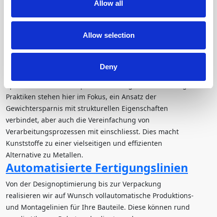
Allow all
und liefert bewährte Leistung sowohl für essentielle
Anwendungen als auch für innovative Prototypen.
Metallersatz
Allow selection
JSP-HAPP ist auf die Substitution von Metallen durch
Kunststoffe spezialisiert. Wir bieten Bauteillösungen an,
Deny
die mit weniger Komponenten auskommen und
optimierte Produktionsprozesse ermöglichen. Ökodesign-
Praktiken stehen hier im Fokus, ein Ansatz der
Gewichtersparnis mit strukturellen Eigenschaften
verbindet, aber auch die Vereinfachung von
Verarbeitungsprozessen mit einschliesst. Dies macht
Kunststoffe zu einer vielseitigen und effizienten
Alternative zu Metallen.
Automatisierte Fertigungslinien
Von der Designoptimierung bis zur Verpackung
realisieren wir auf Wunsch vollautomatische Produktions-
und Montagelinien für Ihre Bauteile. Diese können rund