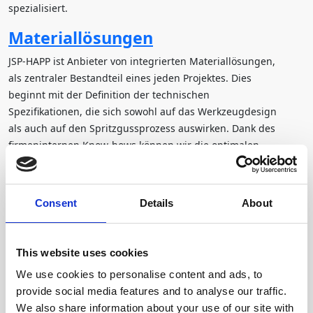
spezialisiert.
Materiallösungen
JSP-HAPP ist Anbieter von integrierten Materiallösungen,
als zentraler Bestandteil eines jeden Projektes. Dies
beginnt mit der Definition der technischen
Spezifikationen, die sich sowohl auf das Werkzeugdesign
als auch auf den Spritzgussprozess auswirken. Dank des
firmeninternen Know-hows können wir die optimalen
Eigenschaften unter Einsatz von Polymeren, Armierungen,
Füllstoffen, Additiven oder Hybridmaterialien simulieren.
Dieser ganzheitliche Ansatz berücksichtigt Leistung,
Consent
Details
About
Kosten und regulatorische Aspekte, um ein für die
Anwendung optimales Bauteil zu entwickeln.
This website uses cookies
We use cookies to personalise content and ads, to
JSP-HAPP´s breite Kenntnis der Rohstoffhersteller ist in
provide social media features and to analyse our traffic.
dieser Phase von entscheidender Bedeutung. Auf Wunsch
We also share information about your use of our site with