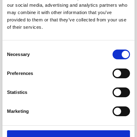
bieten wir alternative Materialien an, die unseren Kunden
our social media, advertising and analytics partners who
ein optimales Kosten-Nutzen-Verhältnis garantieren.
may combine it with other information that you’ve
provided to them or that they’ve collected from your use
of their services.
Consent
Necessary
Selection
ARPRO
Preferences
ARPRO
, der marktführende expandierte Polypropylen-
Schaum (EPP) von JSP, vereint hervorragende
Energieabsorption mit hoher struktureller Festigkeit bei
Statistics
minimalem Gewicht. Diese technischen Polymere bieten
chemische Beständigkeit, thermische und akustische
Marketing
Isolierung und ist zu 100 % recycelbar – ideal für
nachhaltige Anwendungen. ARPRO ist das bevorzugte
Material in den Bereichen Automobil (Aufprallschutz),
HVAC (geformte Gehäuse), Bauwesen und Verpackung